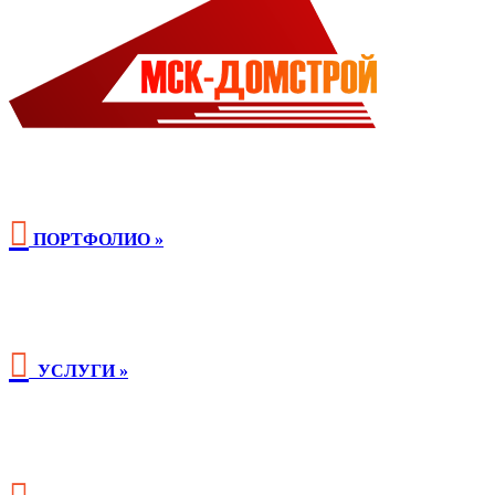

ПОРТФОЛИО »

УСЛУГИ »